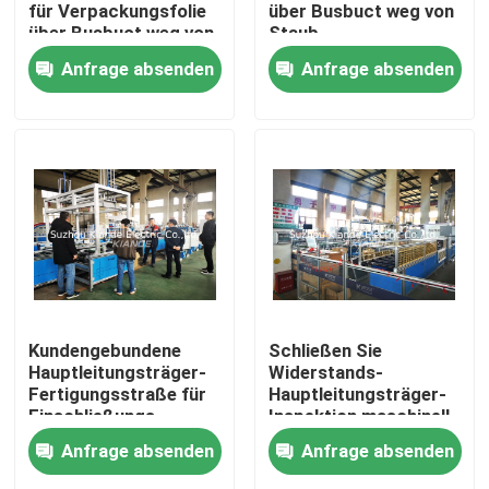
für Verpackungsfolie
über Busbuct weg von
über Busbuct weg von
Staub
Staub
Fabrik-Ausflug
Anfrage absenden
Anfrage absenden
Qualitätskontrolle
Treten Sie mit uns in Verbindung
Nachrichten
Fordern Sie ein Zitat
Kundengebundene
Schließen Sie
Hauptleitungsträger-
Widerstands-
Fertigungsstraße für
Hauptleitungsträger-
Hauptleitungsträger-Maschine
Einschließungs-
Inspektion maschinell
Versammlung LV
bearbeitet
Anfrage absenden
Anfrage absenden
Busway
automatisiert kurz
Hauptleitungsträger-Werkzeugmaschine