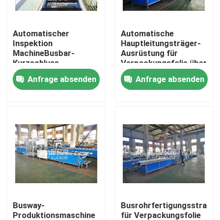
Automatischer
Automatische
Inspektion
Hauptleitungsträger-
MachineBusbar-
Ausrüstung für
Kurzschluss-
Verpackungsfolie über
Widerstand
Busbuct weg von
Anfrage absenden
Anfrage absenden
Isolierinspektions-
Staub
Maschine für Busduct
Haus
Produkte
Busway-
Busrohrfertigungsstraße
Produktionsmaschine
für Verpackungsfolie
Über uns