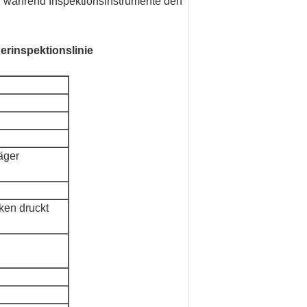
et, während Inspektionsinstrumente den
rinspektionslinie
äger
ken druckt