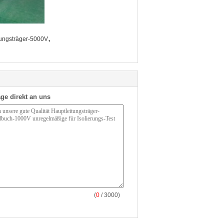
,
tungsträger-5000V
ge direkt an uns
(
0
/ 3000)