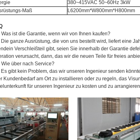
ergie
380~415VAC 50~60Hz 3kW
srüstungs-Maß
L6200mm*W800mm*H800mm
Q
 Was ist die Garantie, wenn wir von Ihnen kaufen?
 Die ganze Ausrüstung, die von uns bestellt wird, liefert eine Ja
endein Verschleißteil gibt, seien Sie innerhalb der Garantie de
ration verursacht, dann, das wir die neuen Teile für freies anbi
 Wie über nach Service?
 Es gibt kein Problem, das wir unseren Ingenieur senden könn
r Kundenbedarf am Ort zu installieren oder zu regeln, das Visum
elunterkunft für unseren Ingenieur zu kosten und zu arrangieren