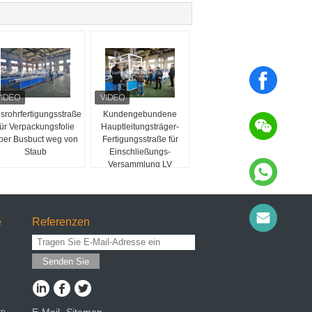
srohrfertigungsstraße
Kundengebundene
für Verpackungsfolie
Hauptleitungsträger-
ber Busbuct weg von
Fertigungsstraße für
Staub
Einschließungs-
Versammlung LV
Busway
e
Referenzen
Senden Sie