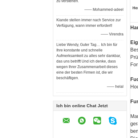
zu verstehen.
He
—— Mohammed-adeel
Kiande stellen immer nach Service zur
Verfügung, wann immer erfordert!
Hau
—— Virendra
Eig
Liebe Wendy, Guter Tag… Ich bin für
Bes
Ihre konstante und schnelle
Aufmerksamkeit zu alles sehr dankbar,
Prü
das uns betrifft Und ich denke, dass
For
wegen Ihrer Zusammenarbeit dieses
eine der besten Firmen ist, die wir
beschäftigen.
Fuc
Hoc
—— helal
Fun
Ich bin online Chat Jetzt
Man
ger
ben