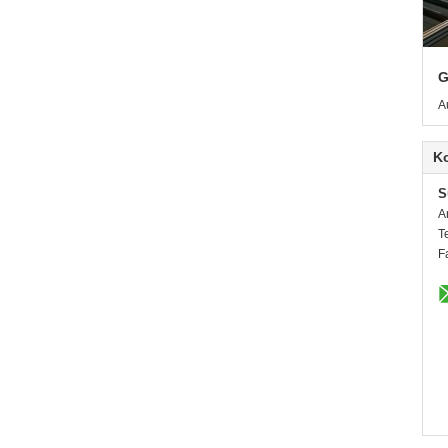
G
A
K
S
A
T
F