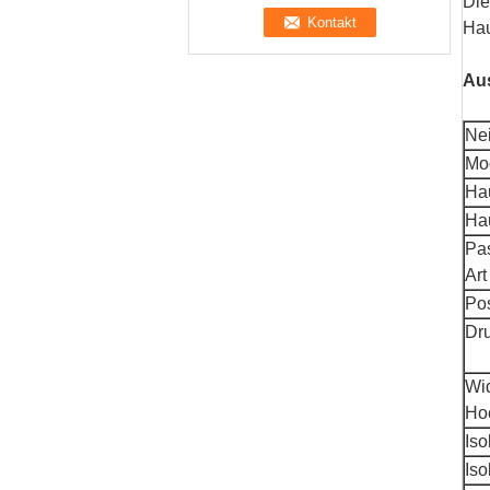
Die
Hau
Aus
Nei
Mo
Hau
Hau
Pas
Art
Pos
Dr
Wi
Ho
Iso
Iso