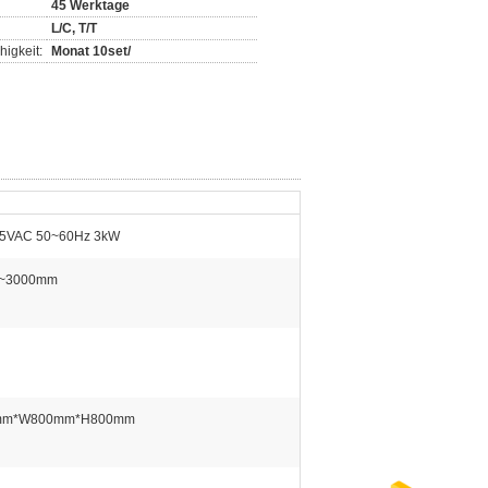
45 Werktage
L/C, T/T
igkeit:
Monat 10set/
5VAC 50~60Hz 3kW
~3000mm
mm*W800mm*H800mm