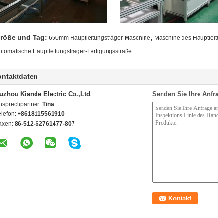
,
röße und Tag:
650mm Hauptleitungsträger-Maschine
Maschine des Hauptlei
utomatische Hauptleitungsträger-Fertigungsstraße
ontaktdaten
uzhou Kiande Electric Co.,Ltd.
Senden Sie Ihre Anfra
nsprechpartner:
Tina
elefon:
+8618115561910
axen:
86-512-62761477-807