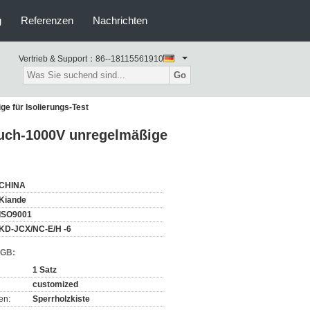
g
Referenzen
Nachrichten
Vertrieb & Support：
86--18115561910
Go
e für Isolierungs-Test
buch-1000V unregelmäßige
CHINA
Kiande
ISO9001
KD-JCX/NC-E/H -6
AGB:
1 Satz
customized
en:
Sperrholzkiste