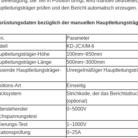
 Befestigung, die Teil in Position bringt, wird manuell bearbeit
ptleitungsträger prüfen und den Bericht automatisch erzeugen.
rüstungsdaten bezüglich der manuellen Hauptleitungsträge
n.
Parameter
dell
KD-JCX/M-6
ptleitungsträger-Höhe
100mm~650mm
ptleitungsträger-Länge
500mm~3000mm
sende Hauptleitungsträger-
Unregelmäßiger Hauptleitungstr
itions-Art
Einseitig
ucksystem
Strichkode, der das Berichtsdruc
(optional)
derstehender
0~5000V
chspannungstest
lierungs-Test
1~1000V
lationsprüfung
0~25A