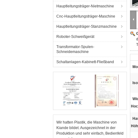
Hauptleitungsträger-Nietmaschine
Cnc-Hauptleitungsträger-Maschine
Hauptleitungsträger-Stanzmaschine
G
Roboter-Schweißgerät
d
T
Transformator-Spulen-
Schneidemaschine
Schaltanlagen-Kabinett-Fließband
Mod
Iso
Wi
Hoc
Hau
Wir hatten Plastik, die Maschine von
Höh
Kiande bildet. Ausgezeichnet in der
Produktion und sehr einfach, Bedienfeld