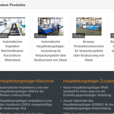
ndere Produkte
Automatischer
Automatische
Busway-
Bu
Inspektion
Hauptleitungsträger-
Produktionsmaschine
MachineBusbar-
Ausrüstung für
für Verpackungsfolie
ü
Kurzschluss-
Verpackungsfolie über
über Busbuct weg von
Widerstand
Busbuct weg von Staub
Staub
Isolierinspektions-
aschine für Busduct
Hauptleitungsträger-Maschine
Hauptleitungsträger-Zusätz
automatische Inspektions-Linie des
Nylon-Hauptleitungsträger PA66
Hauptleitungsträger-5kW für die
verstopft für Hahn weg von der
Reihen-Untersuchung
Einheits-gegenwärtigen Verteilung
Hauptleitungsträger-Inspektions-Linie
Zusatz-Stahlniete des
des Handbuch-1000V unregelmäßige
Hauptleitungsträger-ISO9001 für die
für Isolierungs-Test
Hauptleitungsträger-Entscheidung