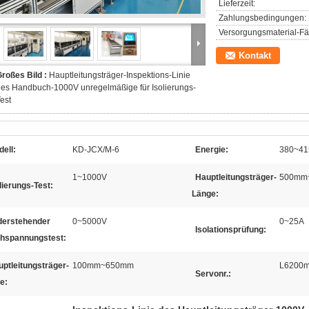
Lieferzeit:
Zahlungsbedingungen:
Versorgungsmaterial-Fäh
Kontakt
roßes Bild :
Hauptleitungsträger-Inspektions-Linie
es Handbuch-1000V unregelmäßige für Isolierungs-
est
ell:
KD-JCX/M-6
Energie:
380~41
1~1000V
Hauptleitungsträger-
500mm
lierungs-Test:
Länge:
derstehender
0~5000V
0~25A
Isolationsprüfung:
hspannungstest:
ptleitungsträger-
100mm~650mm
L6200
Servonr.:
e: