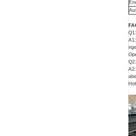
En
Au
FA
Q1:
A1:
irg
Ope
Q2:
A2:
abe
Hot