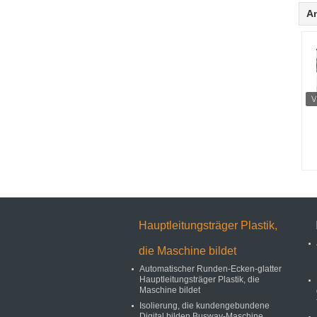
A
M
Hauptleitungsträger Plastik,
die Maschine bildet
Automatischer Runden-Ecken-glatter
Hauptleitungsträger Plastik, die
Maschine bildet
Isolierung, die kundengebundene
Digital bilden Busway-Maschine