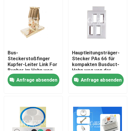
Bus-
Hauptleitungsträger-
Steckerstoßfinger
Stecker PAs 66 für
Kupfer-Leiter Link For
kompakten Busduct-
Busbar im Hahn weg
Hahn weg von der
vom Kasten
Einheit für Energie
Anfrage absenden
Anfrage absenden
Haus
Produkte
Über uns