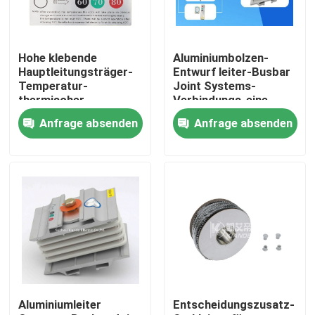
Fabrik-Ausflug
Hohe klebende
Aluminiumbolzen-
Hauptleitungsträger-
Entwurf leiter-Busbar
Qualitätskontrolle
Temperatur-
Joint Systems-
thermischer
Verbindungs-eine
Indikatoraufkleber auf
Anfrage absenden
Anfrage absenden
Hauptleitungsträger-
Treten Sie mit uns in Verbindung
Gelenk
Nachrichten
Fordern Sie ein Zitat
Hauptleitungsträger-Maschine
Aluminiumleiter
Entscheidungszusatz-
Hauptleitungsträger-Werkzeugmaschine