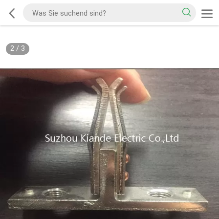
2
/
3