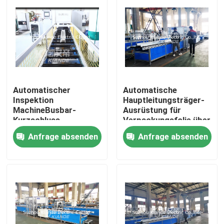
Automatischer
Automatische
Inspektion
Hauptleitungsträger-
MachineBusbar-
Ausrüstung für
Kurzschluss-
Verpackungsfolie über
Widerstand
Busbuct weg von
Anfrage absenden
Anfrage absenden
Isolierinspektions-
Staub
Maschine für Busduct
Haus
Produkte
Über uns