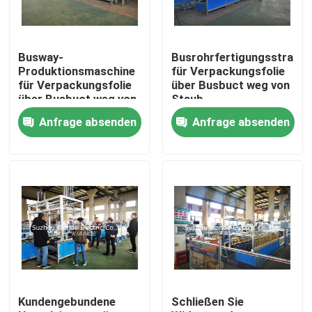
Fabrik-Ausflug
Busway-
Busrohrfertigungsstraße
Produktionsmaschine
für Verpackungsfolie
Qualitätskontrolle
für Verpackungsfolie
über Busbuct weg von
über Busbuct weg von
Staub
Staub
Anfrage absenden
Anfrage absenden
Treten Sie mit uns in Verbindung
Nachrichten
Fordern Sie ein Zitat
Hauptleitungsträger-Maschine
Kundengebundene
Schließen Sie
Hauptleitungsträger-Werkzeugmaschine