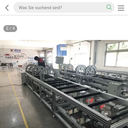
2
/
4