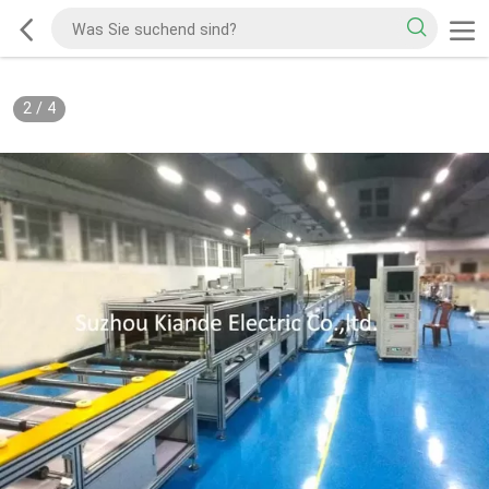
2
/
4