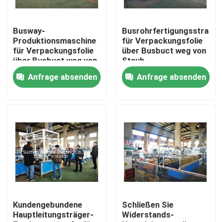
Fabrik-Ausflug
Busway-
Busrohrfertigungsstraße
Produktionsmaschine
für Verpackungsfolie
für Verpackungsfolie
über Busbuct weg von
Qualitätskontrolle
über Busbuct weg von
Staub
Staub
Anfrage absenden
Anfrage absenden
Treten Sie mit uns in Verbindung
Nachrichten
Fordern Sie ein Zitat
Hauptleitungsträger-Maschine
Kundengebundene
Schließen Sie
Hauptleitungsträger-
Widerstands-
Hauptleitungsträger-Werkzeugmaschine