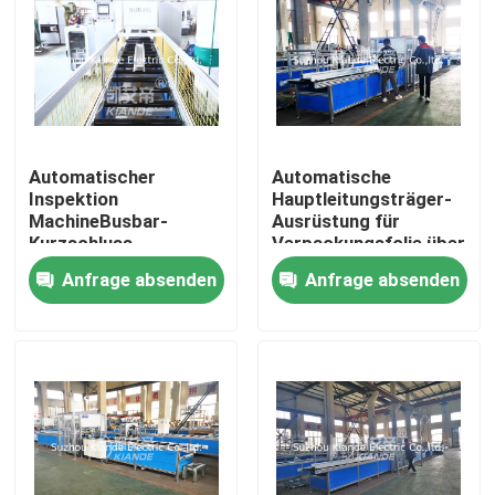
Automatischer
Automatische
Inspektion
Hauptleitungsträger-
MachineBusbar-
Ausrüstung für
Kurzschluss-
Verpackungsfolie über
Widerstand
Busbuct weg von
Anfrage absenden
Anfrage absenden
Isolierinspektions-
Staub
Maschine für Busduct
Haus
Produkte
Über uns