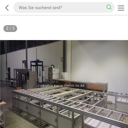
2
/
3