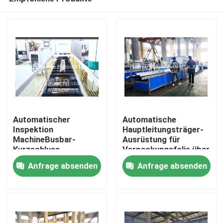
Automatischer
Automatische
Inspektion
Hauptleitungsträger-
MachineBusbar-
Ausrüstung für
Kurzschluss-
Verpackungsfolie über
Haus
Widerstand
Busbuct weg von
Anfrage absenden
Anfrage absenden
Isolierinspektions-
Staub
Maschine für Busduct
Produkte
Über uns