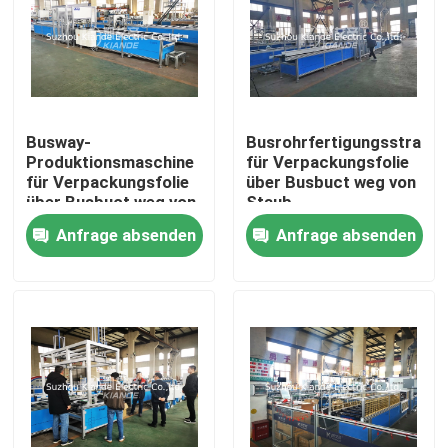
Fabrik-Ausflug
Qualitätskontrolle
Busway-
Busrohrfertigungsstraße
Produktionsmaschine
für Verpackungsfolie
für Verpackungsfolie
über Busbuct weg von
Treten Sie mit uns in Verbindung
über Busbuct weg von
Staub
Staub
Anfrage absenden
Anfrage absenden
Nachrichten
Fordern Sie ein Zitat
Hauptleitungsträger-Maschine
Hauptleitungsträger-Werkzeugmaschine