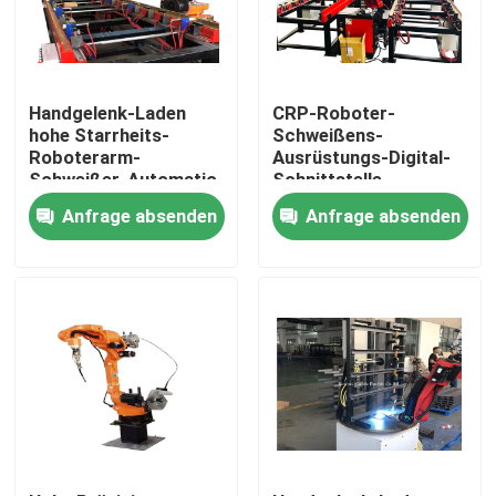
Fabrik-Ausflug
Handgelenk-Laden
CRP-Roboter-
Qualitätskontrolle
hohe Starrheits-
Schweißens-
Roboterarm-
Ausrüstungs-Digital-
Schweißer-Automatic
Schnittstelle
12kgs
automatisch
Treten Sie mit uns in Verbindung
Anfrage absenden
Anfrage absenden
Nachrichten
Fordern Sie ein Zitat
Hauptleitungsträger-Maschine
Hauptleitungsträger-Werkzeugmaschine