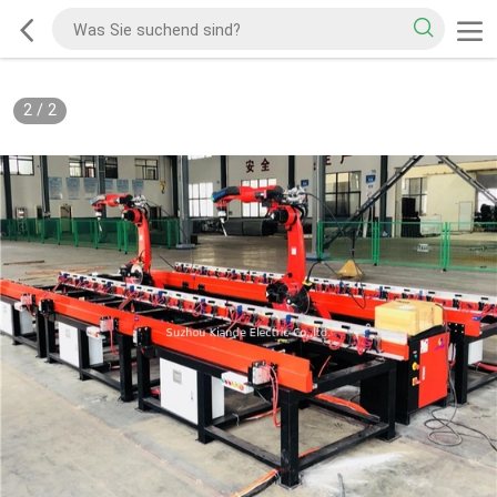
2
/
2