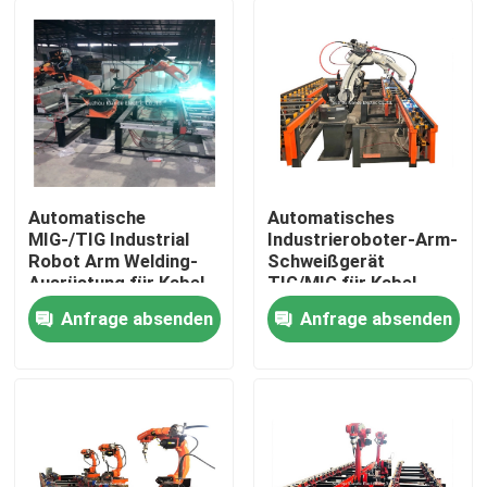
Automatische
Automatisches
MIG-/TIG Industrial
Industrieroboter-Arm-
Robot Arm Welding-
Schweißgerät
Ausrüstung für Kabel-
TIG/MIG für Kabel-
Behälter
Behälter
Anfrage absenden
Anfrage absenden
Haus
Produkte
Über uns