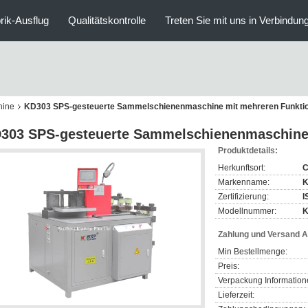
rik-Ausflug
Qualitätskontrolle
Treten Sie mit uns in Verbindun
hine
KD303 SPS-gesteuerte Sammelschienenmaschine mit mehreren Funkti
303 SPS-gesteuerte Sammelschienenmaschine
Produktdetails:
Herkunftsort:
C
Markenname:
K
Zertifizierung:
I
Modellnummer:
K
Zahlung und Versand 
Min Bestellmenge:
Preis:
Verpackung Information
Lieferzeit: