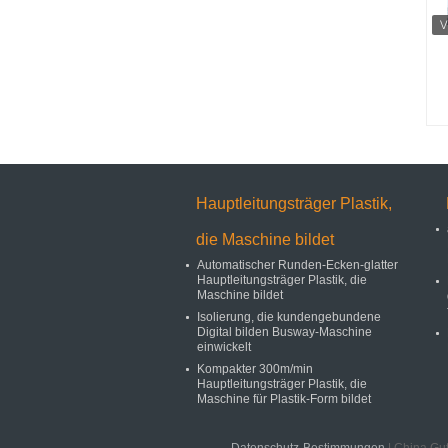
M
Hauptleitungsträger Plastik,
die Maschine bildet
Automatischer Runden-Ecken-glatter
Hauptleitungsträger Plastik, die
Maschine bildet
Isolierung, die kundengebundene
Digital bilden Busway-Maschine
einwickelt
Kompakter 300m/min
Hauptleitungsträger Plastik, die
Maschine für Plastik-Form bildet