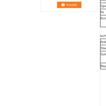
Spa
Nr.
Kon
tec
Arti
Sta
Sch
Bie