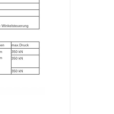
 Winkelsteuerung
zen
max.Druck
m
350 kN
m
350 kN
350 kN