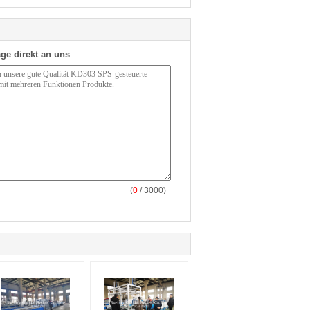
ge direkt an uns
(
0
/ 3000)