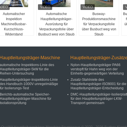
Automatischer
Automatische
Busway-
Bu
Inspektion
Hauptleitungsträger-
Produktionsmaschine
MachineBusbar-
Ausrüstung für
für Verpackungsfolie
ü
Kurzschluss-
Verpackungsfolie über
über Busbuct weg von
Widerstand
Busbuct weg von Staub
Staub
Isolierinspektions-
aschine für Busduct
Hauptleitungsträger-Maschine
Hauptleitungsträger-Zusätz
automatische Inspektions-Linie des
Nylon-Hauptleitungsträger PA66
Hauptleitungsträger-5kW für die
verstopft für Hahn weg von der
Reihen-Untersuchung
Einheits-gegenwärtigen Verteilung
Hauptleitungsträger-Inspektions-Linie
Zusatz-Stahlniete des
des Handbuch-1000V unregelmäßige
Hauptleitungsträger-ISO9001 für die
für Isolierungs-Test
Hauptleitungsträger-Entscheidung
Berichts-automatische Speicher-
DMC-Hauptleitungsträger-Isolierplat
Hauptleitungsträger-Maschine für
für den Hauptleitungsträger-LKW-
Isolationsprüfung
Transport gemeinsam