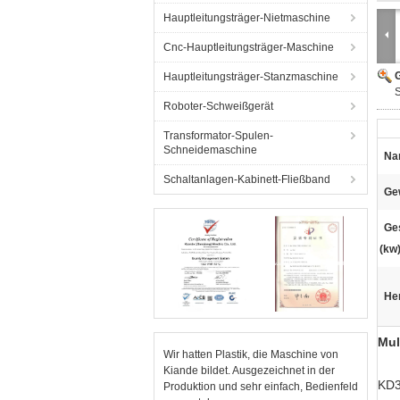
Hauptleitungsträger-Nietmaschine
Cnc-Hauptleitungsträger-Maschine
G
Hauptleitungsträger-Stanzmaschine
Roboter-Schweißgerät
Transformator-Spulen-
Schneidemaschine
Na
Schaltanlagen-Kabinett-Fließband
Gew
Ge
(kw)
He
Mul
Wir hatten Plastik, die Maschine von
Kiande bildet. Ausgezeichnet in der
KD3
Produktion und sehr einfach, Bedienfeld