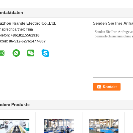
ontaktdaten
uzhou Kiande Electric Co.,Ltd.
Senden Sie Ihre Anfra
nsprechpartner:
Tina
elefon:
+8618115561910
axen:
86-512-62761477-807
ndere Produkte