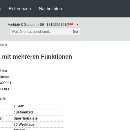
g
Referenzen
Nachrichten
Vertrieb & Support：
86--18115561910
Go
onen
 mit mehreren Funktionen
hina
iande
SO9001
D303
AGB:
1 Satz
customized
en:
Sperrholzkiste
30 Werktage