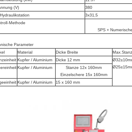
nnung (V)
380
 Hydraulikstation
3x31,5
troll-Methode
SPS + Numerische
hnische Parameter
kel
Material
Dicke Breite
Max.Stan
nzeinheit
Kupfer / Aluminium
Dicke 12 mm
Ø32≤10m
Ø25≤15m
ereinheit
Kupfer / Aluminium
Stanze 12x 160mm
Einzelschere 15x 160mm
geeinheit
Kupfer / Aluminium
15 x 160 mm