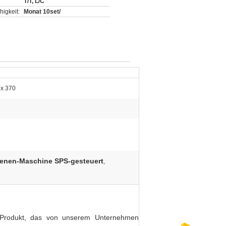
T/T, L/C
igkeit:
Monat 10set/
 x 370
enen-Maschine SPS-gesteuert
,
s Produkt, das von unserem Unternehmen