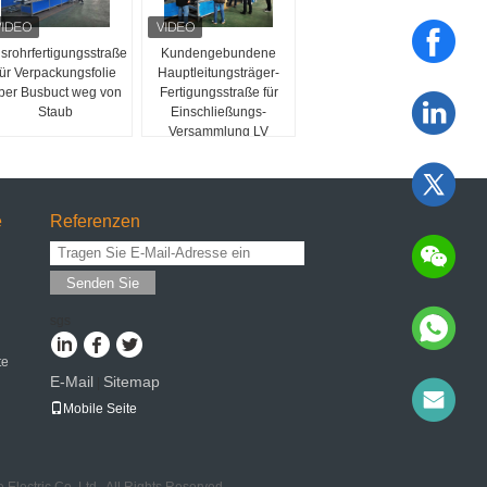
srohrfertigungsstraße
Kundengebundene
für Verpackungsfolie
Hauptleitungsträger-
ber Busbuct weg von
Fertigungsstraße für
Staub
Einschließungs-
Versammlung LV
Busway
e
Referenzen
Senden Sie
sgs
te
E-Mail
Sitemap
|
Mobile Seite