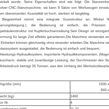
wickelt wurde. Seine Eigenschaften sind wie folgt: Die Stanzeinh
olver-CNC-Stanzmaschine, sie kann 8 Sätze von Werkzeugen einset
ten übereinander, Koaxialität ist hoch, sterben ist langlebig;
 Biegeeinheit nimmt eine integrale Gussstruktur an, Winkel 
uerungsbiegung.), die Bedienung ist einfach, die Präzision
pelsäulenstruktur mit Kupferbuchsenreibung.Sein Design ist einzigart
formung für lange Zeit effektiv garantieren;Die Maschine verwendet e
i Einheiten können gleichzeitig ohne einander arbeiten.Die Maschine i
blasssystem ausgestattet, die Bedienung ist einfach und bequem;
hleistungs-Hydrauliksystem, importierte Hydraulikkomponenten, (Mag
äuscharm, stabile und zuverlässige Leistung; der Durchmesser des St
 Arbeitsdruck beträgt 35 Tonnen, was den Umfang der Werkstückbearbei
chgröße (mm)
1500 
840 
icht (kg)
1460
or Nr.
4
amtleistung (kW)
11.37