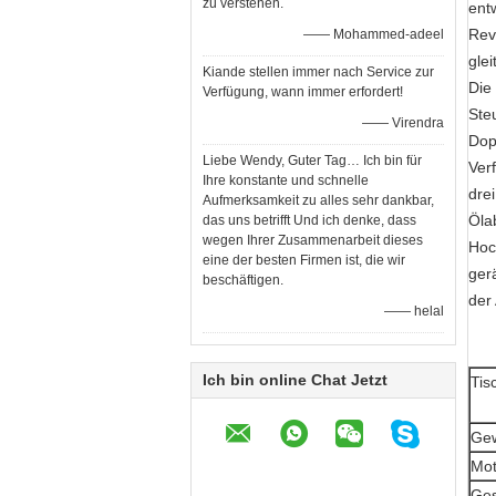
zu verstehen.
ent
Rev
—— Mohammed-adeel
glei
Kiande stellen immer nach Service zur
Die
Verfügung, wann immer erfordert!
Ste
—— Virendra
Dop
Liebe Wendy, Guter Tag… Ich bin für
Ver
Ihre konstante und schnelle
dre
Aufmerksamkeit zu alles sehr dankbar,
Öla
das uns betrifft Und ich denke, dass
wegen Ihrer Zusammenarbeit dieses
Hoc
eine der besten Firmen ist, die wir
ger
beschäftigen.
der
—— helal
Ich bin online Chat Jetzt
Tis
Gew
Mot
Ges