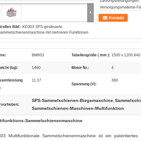
Zahlungsbedingungen:
Versorgungsmaterial-Fäh
Kontakt
roßes Bild :
KD303 SPS-gesteuerte
Sammelschienenmaschine mit mehreren Funktionen
me:
BM603
Tabellengröße ( mm ):
1500 x 1200 840
icht (kg):
1460
Motor Nr.:
4
samtleistung
11.37
380
Spannung (V):
:
SPS-Sammelschienen-Biegemaschine
Sammelschi
,
rvorheben:
Sammelschienen-Maschinen-Multifunktion
tifunktions-Sammelschienenmaschine
03 Multifunktionale Sammelschienenmaschine ist ein patentierte