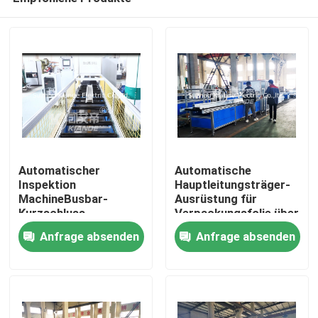
Automatischer
Automatische
Inspektion
Hauptleitungsträger-
MachineBusbar-
Ausrüstung für
Kurzschluss-
Verpackungsfolie über
Haus
Widerstand
Busbuct weg von
Anfrage absenden
Anfrage absenden
Isolierinspektions-
Staub
Maschine für Busduct
Produkte
Über uns