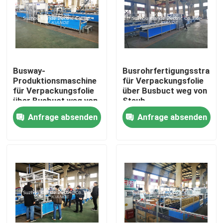
Fabrik-Ausflug
Qualitätskontrolle
Busway-
Busrohrfertigungsstraße
Produktionsmaschine
für Verpackungsfolie
für Verpackungsfolie
über Busbuct weg von
Treten Sie mit uns in Verbindung
über Busbuct weg von
Staub
Staub
Anfrage absenden
Anfrage absenden
Nachrichten
Fordern Sie ein Zitat
Hauptleitungsträger-Maschine
Hauptleitungsträger-Werkzeugmaschine