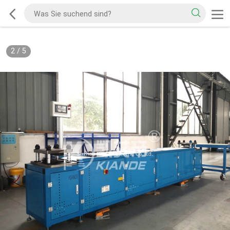
2
/
5