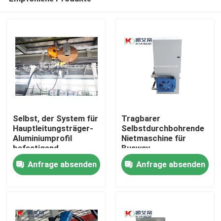
Selbst, der System für
Tragbarer
Hauptleitungsträger-
Selbstdurchbohrende
Aluminiumprofil
Nietmaschine für
befestigend
Busway
Haus
durchbohrt
Anfrage absenden
Anfrage absenden
Produkte
Über uns