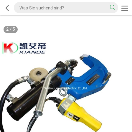
2
/
5