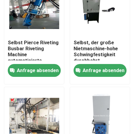
Fabrik-Ausflug
Qualitätskontrolle
Selbst Pierce Riveting
Selbst, der große
Busbar Riveting
Nietmaschine-hohe
Machine
Schwingfestigkeit
Treten Sie mit uns in Verbindung
automatisierte
durchbohrt
Erröten
Anfrage absenden
Anfrage absenden
Nachrichten
Fordern Sie ein Zitat
Hauptleitungsträger-Maschine
Hauptleitungsträger-Werkzeugmaschine