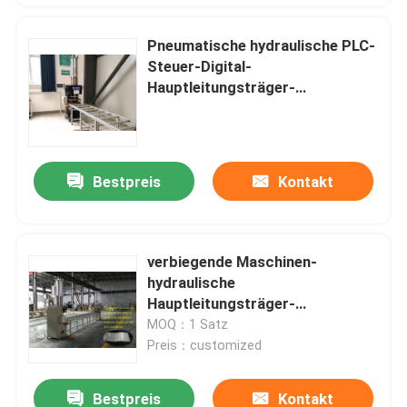
Pneumatische hydraulische PLC-
Steuer-Digital-
Hauptleitungsträger-
Stanzmaschine
Bestpreis
Kontakt
verbiegende Maschinen-
hydraulische
Hauptleitungsträger-
Stanzmaschine des
MOQ：1 Satz
Hauptleitungsträger-40T
Preis：customized
Bestpreis
Kontakt