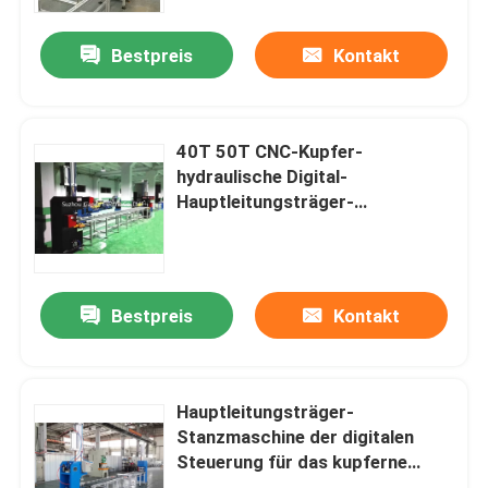
Bestpreis
Kontakt
Fabrik-Ausflug
Qualitätskontrolle
40T 50T CNC-Kupfer-
hydraulische Digital-
Treten Sie mit uns in Verbindung
Hauptleitungsträger-
Stanzmaschine
Nachrichten
Bestpreis
Kontakt
Fordern Sie ein Zitat
Hauptleitungsträger-Maschine
Hauptleitungsträger-
Stanzmaschine der digitalen
Steuerung für das kupferne
Hauptleitungsträger-Werkzeugmaschine
Stangen-Verbiegen