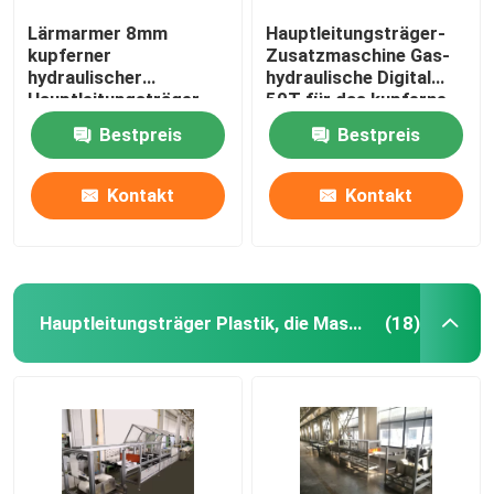
Lärmarmer 8mm
Hauptleitungsträger-
kupferner
Zusatzmaschine Gas-
hydraulischer
hydraulische Digital
Hauptleitungsträger-
50T für das kupferne
verbiegende Maschine
Lochen
Bestpreis
Bestpreis
Kontakt
Kontakt
Hauptleitungsträger Plastik, die Maschine bildet
(18)