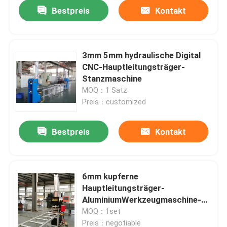
Bestpreis
Kontakt
3mm 5mm hydraulische Digital
CNC-Hauptleitungsträger-
Stanzmaschine
MOQ：1 Satz
Preis：customized
Bestpreis
Kontakt
Haus
6mm kupferne
Hauptleitungsträger-
Produkte
AluminiumWerkzeugmaschine-
verbiegendes Lochen
MOQ：1set
Über uns
Preis：negotiable