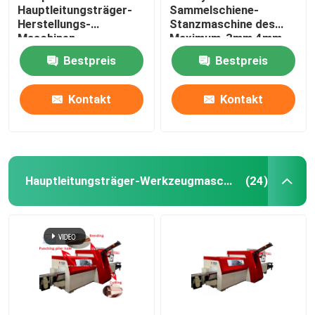
Hauptleitungsträger-
Sammelschiene-
Herstellungs-
Stanzmaschine des
Maschinen-
Maximum-3mm 4mm
automatische
für Kupfer
Bestpreis
Bestpreis
Befestigung
Kontakt
Kontakt
Hauptleitungsträger-Werkzeugmaschine
(24)