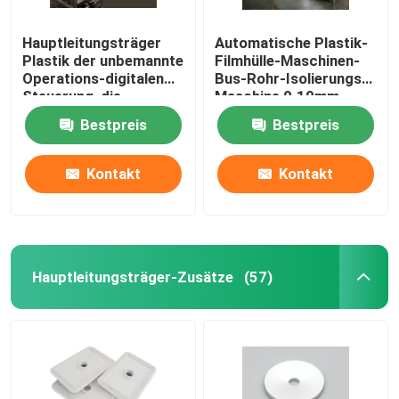
Hauptleitungsträger
Automatische Plastik-
Plastik der unbemannte
Filmhülle-Maschinen-
Operations-digitalen
Bus-Rohr-Isolierungs-
Steuerung, die
Maschine 0.10mm
Maschine bildet
0.35mm
Bestpreis
Bestpreis
Kontakt
Kontakt
Hauptleitungsträger-Zusätze
(57)